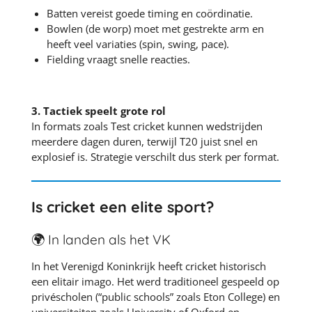
Batten vereist goede timing en coördinatie.
Bowlen (de worp) moet met gestrekte arm en
heeft veel variaties (spin, swing, pace).
Fielding vraagt snelle reacties.
3. Tactiek speelt grote rol
In formats zoals Test cricket kunnen wedstrijden
meerdere dagen duren, terwijl T20 juist snel en
explosief is. Strategie verschilt dus sterk per format.
Is cricket een elite sport?
🌍 In landen als het VK
In het
Verenigd Koninkrijk
heeft cricket historisch
een elitair imago. Het werd traditioneel gespeeld op
privéscholen (“public schools” zoals
Eton College
) en
universiteiten zoals
University of Oxford
en