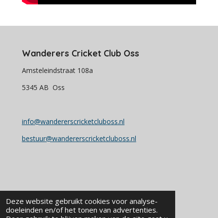
Wanderers Cricket Club Oss
Amsteleindstraat 108a
5345 AB Oss
info@wandererscricketcluboss.nl
bestuur@wandererscricketcluboss.nl
Volg ons ook op:
Deze website gebruikt cookies voor analyse-
doeleinden en/of het tonen van advertenties.