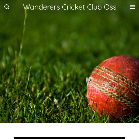
Wanderers Cricket Club Oss
Ga
direct
naar
de
hoofdinhoud