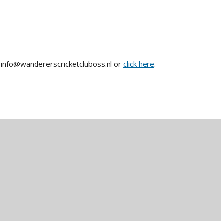
t info@wandererscricketcluboss.nl or
click here
.