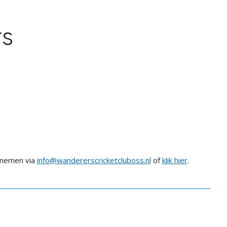
rs
pnemen via
info@wandererscricketcluboss.nl
of
klik hier
.